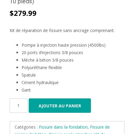
10 pieds)
$
279.99
Kit de réparation de fissure sans ancrage comprenant:
Pompe à injection haute pression (4500lbs)
20 ports d’injections 3/8 pouces
Mèche à béton 3/8 pouces
Polyuréthane flexible
Spatule
Ciment hydraulique
Gant
quantité de
AJOUTER AU PANIER
Ensemble
polyuréthane
sans
Catégories :
Fissure dans la fondation
,
Fissure de
ancrage (8 à